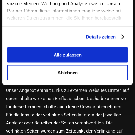
soziale Medien, Werbung und Analysen weiter. Unsere
Verpflichtungen zur Entfernung oder Sperrung der Nutzung
Partner führen diese Informationen möglicherweise mit
von Informationen nach den allgemeinen Gesetzen bleiben
weiteren Daten zusammen, die Sie ihnen bereitgestellt
hiervon unberührt. Eine diesbezügliche Haftung ist jedoch
haben oder die sie im Rahmen Ihrer Nutzung der Dienste
gesammelt haben.
erst ab dem Zeitpunkt der Kenntnis einer konkreten
Details zeigen
Rechtsverletzung möglich. Bei Bekanntwerden von
entsprechenden Rechtsverletzungen werden wir diese Inhalte
Alle zulassen
umgehend entfernen.
Ablehnen
Haftung für Links
Unser Angebot enthält Links zu externen Websites Dritter, auf
deren Inhalte wir keinen Einfluss haben. Deshalb können wir
für diese fremden Inhalte auch keine Gewähr übernehmen.
Für die Inhalte der verlinkten Seiten ist stets der jeweilige
Anbieter oder Betreiber der Seiten verantwortlich. Die
verlinkten Seiten wurden zum Zeitpunkt der Verlinkung auf