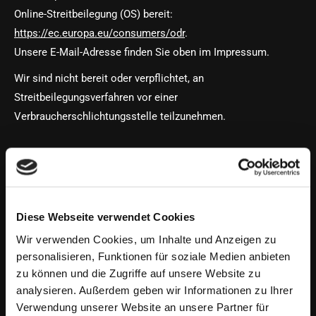
Online-Streitbeilegung (OS) bereit:
https://ec.europa.eu/consumers/odr
.
Unsere E-Mail-Adresse finden Sie oben im Impressum.
Wir sind nicht bereit oder verpflichtet, an
Streitbeilegungsverfahren vor einer
Verbraucherschlichtungsstelle teilzunehmen.
Haftung für Inhalte
Als Diensteanbieter sind wir gemäß § 7 Abs.1 TMG für
eigene Inhalte auf diesen Seiten nach den allgemeinen
Diese Webseite verwendet Cookies
Gesetzen verantwortlich. Nach §§ 8 bis 10 TMG sind wir als
Wir verwenden Cookies, um Inhalte und Anzeigen zu
Diensteanbieter jedoch nicht verpflichtet, übermittelte oder
personalisieren, Funktionen für soziale Medien anbieten
gespeicherte fremde Informationen zu überwachen oder nach
zu können und die Zugriffe auf unsere Website zu
Umständen zu forschen, die auf eine rechtswidrige Tätigkeit
analysieren. Außerdem geben wir Informationen zu Ihrer
Verwendung unserer Website an unsere Partner für
hinweisen.